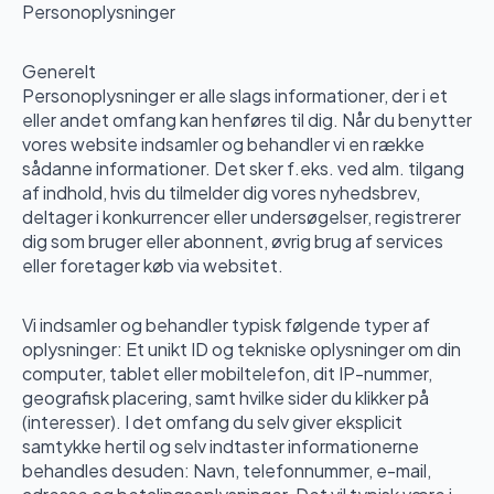
Personoplysninger
Generelt
Personoplysninger er alle slags informationer, der i et
eller andet omfang kan henføres til dig. Når du benytter
vores website indsamler og behandler vi en række
sådanne informationer. Det sker f.eks. ved alm. tilgang
af indhold, hvis du tilmelder dig vores nyhedsbrev,
deltager i konkurrencer eller undersøgelser, registrerer
dig som bruger eller abonnent, øvrig brug af services
eller foretager køb via websitet.
Vi indsamler og behandler typisk følgende typer af
oplysninger: Et unikt ID og tekniske oplysninger om din
computer, tablet eller mobiltelefon, dit IP-nummer,
geografisk placering, samt hvilke sider du klikker på
(interesser). I det omfang du selv giver eksplicit
samtykke hertil og selv indtaster informationerne
behandles desuden: Navn, telefonnummer, e-mail,