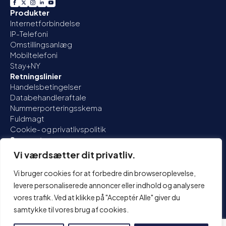
Produkter
Internetforbindelse
IP-Telefoni
Omstillingsanlæg
Mobiltelefoni
Stay+
NY
Retningslinier
Handelsbetingelser
Databehandleraftale
Nummerporteringsskema
Fuldmagt
Cookie- og privatlivspolitik
Support
Driftsinfo
Vi værdsætter dit privatliv.
Q&A
Log ind
Vi bruger cookies for at forbedre din browseroplevelse,
Om os
levere personaliserede annoncer eller indhold og analysere
Kontakt
vores trafik. Ved at klikke på "Acceptér Alle" giver du
samtykke til vores brug af cookies.