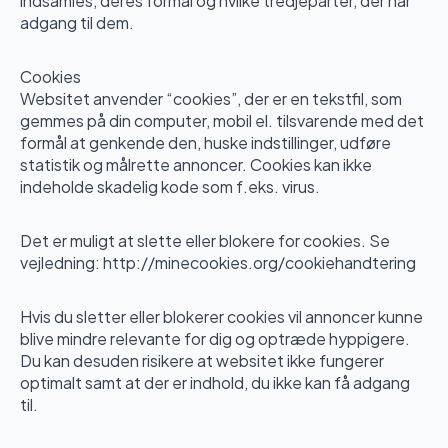
indsamles, deres formål og hvilke tredjeparter, der har
adgang til dem.
Cookies
Websitet anvender “cookies”, der er en tekstfil, som
gemmes på din computer, mobil el. tilsvarende med det
formål at genkende den, huske indstillinger, udføre
statistik og målrette annoncer. Cookies kan ikke
indeholde skadelig kode som f.eks. virus.
Det er muligt at slette eller blokere for cookies. Se
vejledning: http://minecookies.org/cookiehandtering
Hvis du sletter eller blokerer cookies vil annoncer kunne
blive mindre relevante for dig og optræde hyppigere.
Du kan desuden risikere at websitet ikke fungerer
optimalt samt at der er indhold, du ikke kan få adgang
til.