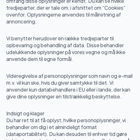
omfang disse oplysninger er kendt. Du kan se hvilke
tredjeparter, der er tale om, i afsnittet om “Cookies”
ovenfor. Oplysningerne anvendes til målretning af
annoncering.
Vi benytter herudover en række tredjeparter til
opbevaring og behandling af data. Disse behandler
udelukkende oplysninger på vores vegne og må ikke
anvende dem til egne formål.
Videregivelse af personoplysninger som navn og e-mail
m.v. vil kun ske, hvis du giver samtykke til det. Vi
anvender kun databehandlere i EU eller i lande, der kan
give dine oplysninger en tilstrækkelig beskyttelse.
Indsigt og klager
Du har ret til at få oplyst, hvilke personoplysninger, vi
behandler om dig i et almindeligt format
(dataportabilitet). Du kan desuden til enhver tid gøre