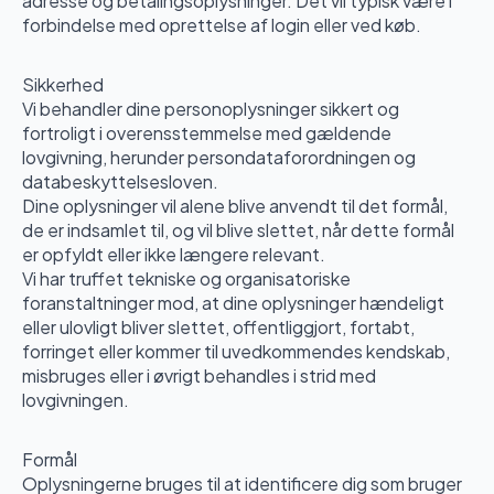
adresse og betalingsoplysninger. Det vil typisk være i
forbindelse med oprettelse af login eller ved køb.
Sikkerhed
Vi behandler dine personoplysninger sikkert og
fortroligt i overensstemmelse med gældende
lovgivning, herunder persondataforordningen og
databeskyttelsesloven.
Dine oplysninger vil alene blive anvendt til det formål,
de er indsamlet til, og vil blive slettet, når dette formål
er opfyldt eller ikke længere relevant.
Vi har truffet tekniske og organisatoriske
foranstaltninger mod, at dine oplysninger hændeligt
eller ulovligt bliver slettet, offentliggjort, fortabt,
forringet eller kommer til uvedkommendes kendskab,
misbruges eller i øvrigt behandles i strid med
lovgivningen.
Formål
Oplysningerne bruges til at identificere dig som bruger